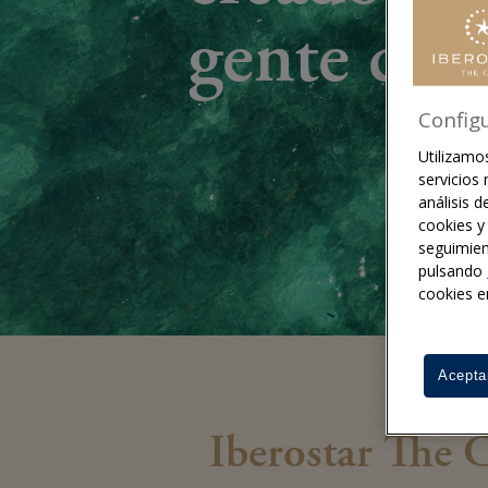
gente com
Config
Utilizamo
servicios
análisis d
cookies y 
seguimien
pulsando
cookies e
Acepta
Iberostar The 