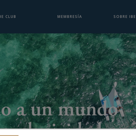
HE CLUB
MEMBRESÍA
SOBRE IB
do a un mundo
 exclusividad par