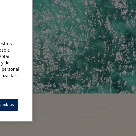
uestros
ase al
eptar
s y de
n personal
hazar las
Anterior
Siguiente
cookies