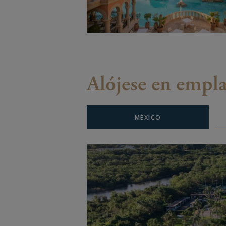
Alójese en empl
MÉXICO