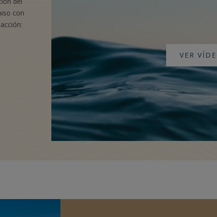
ción del
miso con
 acción:
VER VÍD