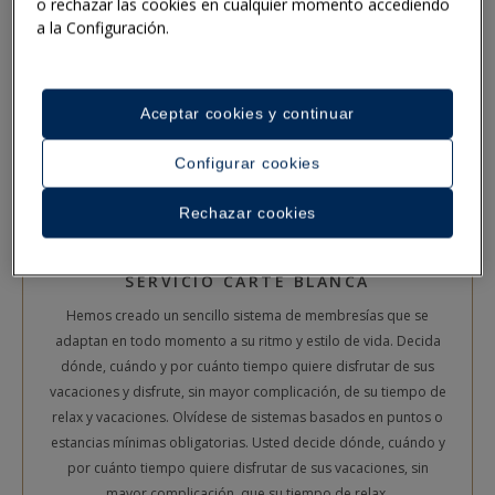
o rechazar las cookies en cualquier momento accediendo
a la Configuración.
Aceptar cookies y continuar
Configurar cookies
Rechazar cookies
SERVICIO CARTE BLANCA
Hemos creado un sencillo sistema de membresías que se
adaptan en todo momento a su ritmo y estilo de vida. Decida
dónde, cuándo y por cuánto tiempo quiere disfrutar de sus
vacaciones y disfrute, sin mayor complicación, de su tiempo de
relax y vacaciones. Olvídese de sistemas basados en puntos o
estancias mínimas obligatorias. Usted decide dónde, cuándo y
por cuánto tiempo quiere disfrutar de sus vacaciones, sin
mayor complicación, que su tiempo de relax.