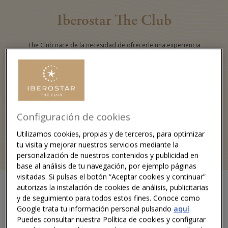
Iberostar The Club
The Club nace de la necesidad de ofrecerle una experiencia
plena tanto a nuestros clientes más leales como a los que llegan
por primera vez. Un reconocimiento único y especial que
merecen viajeros como usted.
Un espacio pensado para brindar un tratamiento
extraordinario, privilegios en exclusividad, servicios
Configuración de cookies
personalizado y atenciones diferenciales en destinos
Utilizamos cookies, propias y de terceros, para optimizar
vacacionales de ensueño alrededor del mundo a nuestros
tu visita y mejorar nuestros servicios mediante la
clientes más sofisticados.
personalización de nuestros contenidos y publicidad en
base al análisis de tu navegación, por ejemplo páginas
visitadas. Si pulsas el botón “Aceptar cookies y continuar”
autorizas la instalación de cookies de análisis, publicitarias
y de seguimiento para todos estos fines. Conoce como
¿Qué le ofrece The Club?
Google trata tu información personal pulsando
aquí
.
Puedes consultar nuestra Política de cookies y configurar